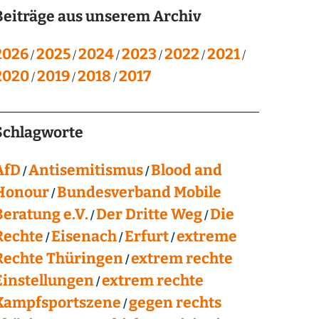
Beiträge aus unserem Archiv
2026
2025
2024
2023
2022
2021
2020
2019
2018
2017
Schlagworte
AfD
Antisemitismus
Blood and
Honour
Bundesverband Mobile
Beratung e.V.
Der Dritte Weg
Die
Rechte
Eisenach
Erfurt
extreme
Rechte Thüringen
extrem rechte
Einstellungen
extrem rechte
Kampfsportszene
gegen rechts