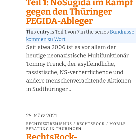
Teil 1: NoSügida im Kampf
gegen den Thüringer
PEGIDA-Ableger
This entry is Teil 1 von 7 in the series
Bündnisse
kommen zu Wort
Seit etwa 2006 ist es vor allem der
heutige neonazistische Multifunktionär
Tommy Frenck, der asylfeindliche,
rassistische, NS-verherrlichende und
andere menschenverachtende Aktionen
in Südthüringer…
25. März 2021
RECHTSEXTREMISMUS
RECHTSROCK
MOBILE
BERATUNG IN THÜRINGEN
RechtsRock-