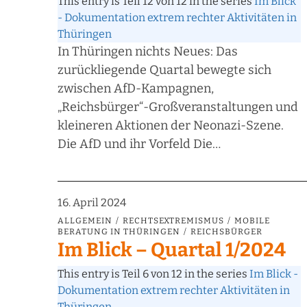
This entry is Teil 12 von 12 in the series
Im Blick
- Dokumentation extrem rechter Aktivitäten in
Thüringen
In Thüringen nichts Neues: Das
zurückliegende Quartal bewegte sich
zwischen AfD-Kampagnen,
„Reichsbürger“-Großveranstaltungen und
kleineren Aktionen der Neonazi-Szene.
Die AfD und ihr Vorfeld Die…
16. April 2024
ALLGEMEIN
RECHTSEXTREMISMUS
MOBILE
BERATUNG IN THÜRINGEN
REICHSBÜRGER
Im Blick – Quartal 1/2024
This entry is Teil 6 von 12 in the series
Im Blick -
Dokumentation extrem rechter Aktivitäten in
Thüringen