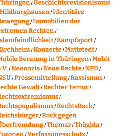
Thüringen
Geschichtsrevisionismus
Hildburghausen
Identitäre
Bewegung
Immobilien der
extremen Rechten
Islamfeindlichkeit
Kampfsport
Kirchheim
Konzerte
Mattstedt
Mobile Beratung in Thüringen
Mobit
.V.
Neonazis
Neue Rechte
NPD
NSU
Pressemitteilung
Rassismus
rechte Gewalt
Rechter Terror
Rechtsextremismus
Rechtspopulismus
RechtsRock
Reichsbürger
Rock gegen
Überfremdung
Themar
Thügida
Turonen
Verfassungsschutz