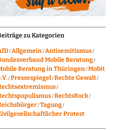
Beiträge zu Kategorien
AfD
Allgemein
Antisemitismus
Bundesverband Mobile Beratung
Mobile Beratung in Thüringen
Mobit
.V.
Pressespiegel
Rechte Gewalt
Rechtsextremismus
Rechtspopulismus
RechtsRock
Reichsbürger
Tagung
Zivilgesellschaftlicher Protest