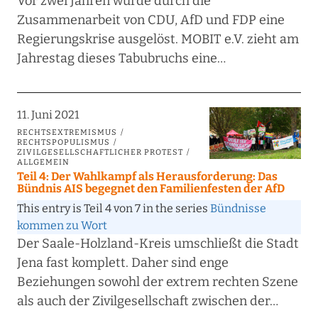
Vor zwei Jahren wurde durch die
Zusammenarbeit von CDU, AfD und FDP eine
Regierungskrise ausgelöst. MOBIT e.V. zieht am
Jahrestag dieses Tabubruchs eine…
11. Juni 2021
RECHTSEXTREMISMUS
RECHTSPOPULISMUS
ZIVILGESELLSCHAFTLICHER PROTEST
ALLGEMEIN
Teil 4: Der Wahlkampf als Herausforderung: Das
Bündnis AIS begegnet den Familienfesten der AfD
This entry is Teil 4 von 7 in the series
Bündnisse
kommen zu Wort
Der Saale-Holzland-Kreis umschließt die Stadt
Jena fast komplett. Daher sind enge
Beziehungen sowohl der extrem rechten Szene
als auch der Zivilgesellschaft zwischen der…