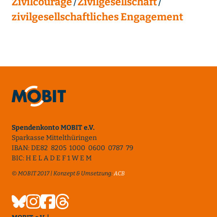
Zivilcourage
Zivilgesellschaft
zivilgesellschaftliches Engagement
Spendenkonto MOBIT e.V.
Sparkasse Mittelthüringen
IBAN: DE82 8205 1000 0600 0787 79
BIC: H E L A D E F 1 W E M
© MOBIT 2017 | Konzept & Umsetzung:
ACB