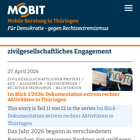
Mobile Beratung in Thüringen
Für Demokratie - gegen Rechtsextremismus
zivilgesellschaftliches Engagement
27. April 2026
ZIVILGESELLSCHAFTLICHER PROTEST
AFD
ALLGEMEIN
REICHSBÜRGER
RECHTSEXTREMISMUS
RECHTSROCK
Im Blick 1/2026: Dokumentation extrem rechter
Aktivitäten in Thüringen
This entry is Teil 11 von 12 in the series
Im Blick -
Dokumentation extrem rechter Aktivitäten in
Thüringen
Das Jahr 2026 begann in verschiedenen
Bereichen der extremen Rechten mit größeren