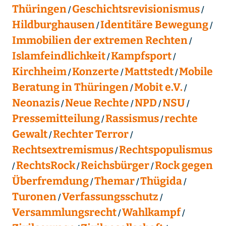
Thüringen
Geschichtsrevisionismus
Hildburghausen
Identitäre Bewegung
Immobilien der extremen Rechten
Islamfeindlichkeit
Kampfsport
Kirchheim
Konzerte
Mattstedt
Mobile
Beratung in Thüringen
Mobit e.V.
Neonazis
Neue Rechte
NPD
NSU
Pressemitteilung
Rassismus
rechte
Gewalt
Rechter Terror
Rechtsextremismus
Rechtspopulismus
RechtsRock
Reichsbürger
Rock gegen
Überfremdung
Themar
Thügida
Turonen
Verfassungsschutz
Versammlungsrecht
Wahlkampf