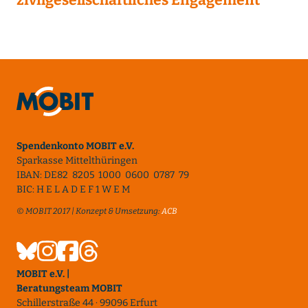
Spendenkonto MOBIT e.V.
Sparkasse Mittelthüringen
IBAN: DE82 8205 1000 0600 0787 79
BIC: H E L A D E F 1 W E M
© MOBIT 2017 | Konzept & Umsetzung:
ACB
MOBIT e.V. |
Beratungsteam MOBIT
Schillerstraße 44 · 99096 Erfurt