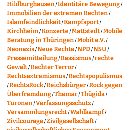
Hildburghausen
Identitäre Bewegung
Immobilien der extremen Rechten
Islamfeindlichkeit
Kampfsport
Kirchheim
Konzerte
Mattstedt
Mobile
Beratung in Thüringen
Mobit e.V.
Neonazis
Neue Rechte
NPD
NSU
Pressemitteilung
Rassismus
rechte
Gewalt
Rechter Terror
Rechtsextremismus
Rechtspopulismus
RechtsRock
Reichsbürger
Rock gegen
Überfremdung
Themar
Thügida
Turonen
Verfassungsschutz
Versammlungsrecht
Wahlkampf
Zivilcourage
Zivilgesellschaft
zivilgesellschaftliches Engagement