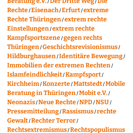
Beratung e.V.
Der Dritte Weg
Die
Rechte
Eisenach
Erfurt
extreme
Rechte Thüringen
extrem rechte
Einstellungen
extrem rechte
Kampfsportszene
gegen rechts
Thüringen
Geschichtsrevisionismus
Hildburghausen
Identitäre Bewegung
Immobilien der extremen Rechten
Islamfeindlichkeit
Kampfsport
Kirchheim
Konzerte
Mattstedt
Mobile
Beratung in Thüringen
Mobit e.V.
Neonazis
Neue Rechte
NPD
NSU
Pressemitteilung
Rassismus
rechte
Gewalt
Rechter Terror
Rechtsextremismus
Rechtspopulismus