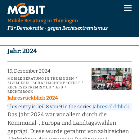
Mobile Beratung in Thüringen
Für Demokratie - gegen Rechtsextremismus
Jahr:
2024
19. Dezember 2024
MOBILE BERATUNG IN THÜRINGEN
ZIVILGESELLSCHAFTLICHER PROTEST
RECHTSEXTREMISMUS
AFD
RECHTSROCK
Jahresrückblick 2024
This entry is Teil 8 von 9 in the series
Jahresrückblick
Das Jahr 2024 war vor allem durch die
Kommunal-, Europa und Landtagswahlen
geprägt. Diese wurde gerahmt von zahlreichen