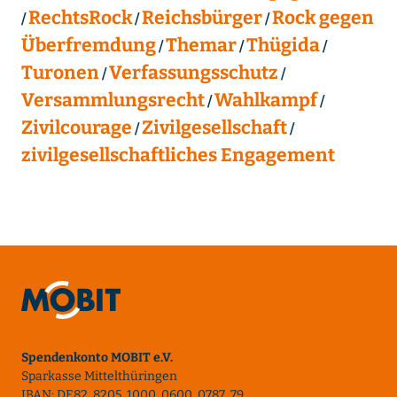
RechtsRock
Reichsbürger
Rock gegen
Überfremdung
Themar
Thügida
Turonen
Verfassungsschutz
Versammlungsrecht
Wahlkampf
Zivilcourage
Zivilgesellschaft
zivilgesellschaftliches Engagement
Spendenkonto MOBIT e.V.
Sparkasse Mittelthüringen
IBAN: DE82 8205 1000 0600 0787 79