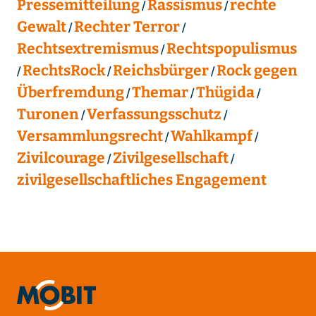
Pressemitteilung
Rassismus
rechte
Gewalt
Rechter Terror
Rechtsextremismus
Rechtspopulismus
RechtsRock
Reichsbürger
Rock gegen
Überfremdung
Themar
Thügida
Turonen
Verfassungsschutz
Versammlungsrecht
Wahlkampf
Zivilcourage
Zivilgesellschaft
zivilgesellschaftliches Engagement