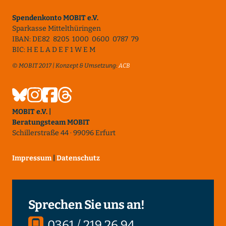
Spendenkonto MOBIT e.V.
Sparkasse Mittelthüringen
IBAN: DE82 8205 1000 0600 0787 79
BIC: H E L A D E F 1 W E M
© MOBIT 2017 | Konzept & Umsetzung:
ACB
MOBIT e.V. |
Beratungsteam MOBIT
Schillerstraße 44 · 99096 Erfurt
Impressum
|
Datenschutz
Sprechen Sie uns an!
0361 / 219 26 94