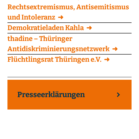
Rechtsextremismus, Antisemitismus
und Intoleranz
Demokratieladen Kahla
thadine – Thüringer
Antidiskriminierungsnetzwerk
Flüchtlingsrat Thüringen e.V.
Presseerklärungen