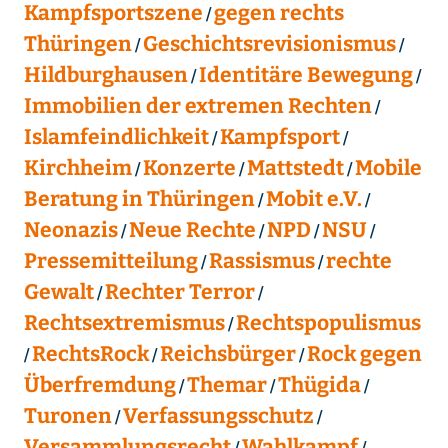
Kampfsportszene
gegen rechts
Thüringen
Geschichtsrevisionismus
Hildburghausen
Identitäre Bewegung
Immobilien der extremen Rechten
Islamfeindlichkeit
Kampfsport
Kirchheim
Konzerte
Mattstedt
Mobile
Beratung in Thüringen
Mobit e.V.
Neonazis
Neue Rechte
NPD
NSU
Pressemitteilung
Rassismus
rechte
Gewalt
Rechter Terror
Rechtsextremismus
Rechtspopulismus
RechtsRock
Reichsbürger
Rock gegen
Überfremdung
Themar
Thügida
Turonen
Verfassungsschutz
Versammlungsrecht
Wahlkampf