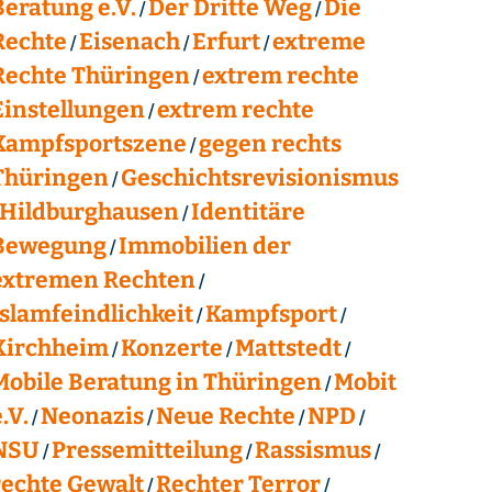
Beratung e.V.
Der Dritte Weg
Die
Rechte
Eisenach
Erfurt
extreme
Rechte Thüringen
extrem rechte
Einstellungen
extrem rechte
Kampfsportszene
gegen rechts
Thüringen
Geschichtsrevisionismus
Hildburghausen
Identitäre
Bewegung
Immobilien der
extremen Rechten
Islamfeindlichkeit
Kampfsport
Kirchheim
Konzerte
Mattstedt
Mobile Beratung in Thüringen
Mobit
.V.
Neonazis
Neue Rechte
NPD
NSU
Pressemitteilung
Rassismus
rechte Gewalt
Rechter Terror