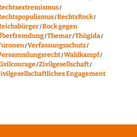
Rechtsextremismus
Rechtspopulismus
RechtsRock
Reichsbürger
Rock gegen
Überfremdung
Themar
Thügida
Turonen
Verfassungsschutz
Versammlungsrecht
Wahlkampf
Zivilcourage
Zivilgesellschaft
zivilgesellschaftliches Engagement