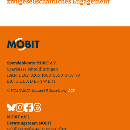
zivilgesellschaftliches Engagement
Spendenkonto MOBIT e.V.
Sparkasse Mittelthüringen
IBAN: DE82 8205 1000 0600 0787 79
BIC: H E L A D E F 1 W E M
© MOBIT 2017 | Konzept & Umsetzung:
ACB
MOBIT e.V. |
Beratungsteam MOBIT
Schillerstraße 44 · 99096 Erfurt