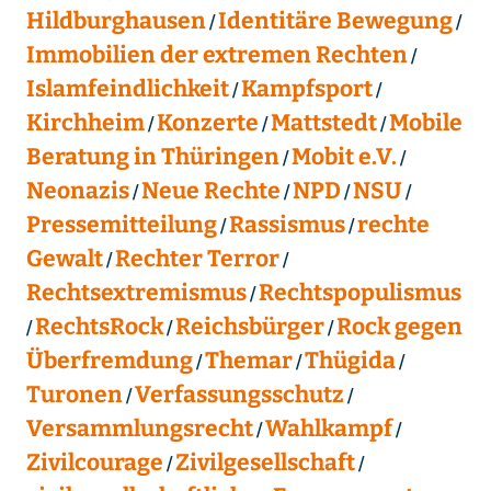
Hildburghausen
Identitäre Bewegung
Immobilien der extremen Rechten
Islamfeindlichkeit
Kampfsport
Kirchheim
Konzerte
Mattstedt
Mobile
Beratung in Thüringen
Mobit e.V.
Neonazis
Neue Rechte
NPD
NSU
Pressemitteilung
Rassismus
rechte
Gewalt
Rechter Terror
Rechtsextremismus
Rechtspopulismus
RechtsRock
Reichsbürger
Rock gegen
Überfremdung
Themar
Thügida
Turonen
Verfassungsschutz
Versammlungsrecht
Wahlkampf
Zivilcourage
Zivilgesellschaft