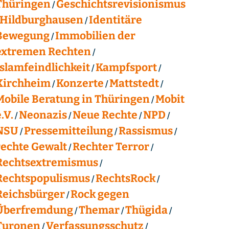
Thüringen
Geschichtsrevisionismus
Hildburghausen
Identitäre
Bewegung
Immobilien der
extremen Rechten
Islamfeindlichkeit
Kampfsport
Kirchheim
Konzerte
Mattstedt
Mobile Beratung in Thüringen
Mobit
.V.
Neonazis
Neue Rechte
NPD
NSU
Pressemitteilung
Rassismus
rechte Gewalt
Rechter Terror
Rechtsextremismus
Rechtspopulismus
RechtsRock
Reichsbürger
Rock gegen
Überfremdung
Themar
Thügida
Turonen
Verfassungsschutz