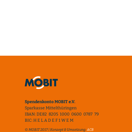
Spendenkonto MOBIT e.V.
Sparkasse Mittelthüringen
IBAN: DE82 8205 1000 0600 0787 79
BIC: H E L A D E F 1 W E M
© MOBIT 2017 | Konzept & Umsetzung:
ACB