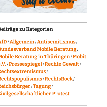
Beiträge zu Kategorien
AfD
Allgemein
Antisemitismus
Bundesverband Mobile Beratung
Mobile Beratung in Thüringen
Mobit
.V.
Pressespiegel
Rechte Gewalt
Rechtsextremismus
Rechtspopulismus
RechtsRock
Reichsbürger
Tagung
Zivilgesellschaftlicher Protest