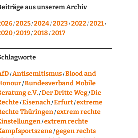
Beiträge aus unserem Archiv
2026
2025
2024
2023
2022
2021
2020
2019
2018
2017
Schlagworte
AfD
Antisemitismus
Blood and
Honour
Bundesverband Mobile
Beratung e.V.
Der Dritte Weg
Die
Rechte
Eisenach
Erfurt
extreme
Rechte Thüringen
extrem rechte
Einstellungen
extrem rechte
Kampfsportszene
gegen rechts