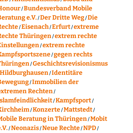
Honour
Bundesverband Mobile
Beratung e.V.
Der Dritte Weg
Die
Rechte
Eisenach
Erfurt
extreme
Rechte Thüringen
extrem rechte
Einstellungen
extrem rechte
Kampfsportszene
gegen rechts
Thüringen
Geschichtsrevisionismus
Hildburghausen
Identitäre
Bewegung
Immobilien der
extremen Rechten
Islamfeindlichkeit
Kampfsport
Kirchheim
Konzerte
Mattstedt
Mobile Beratung in Thüringen
Mobit
.V.
Neonazis
Neue Rechte
NPD