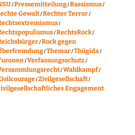
NSU
Pressemitteilung
Rassismus
rechte Gewalt
Rechter Terror
Rechtsextremismus
Rechtspopulismus
RechtsRock
Reichsbürger
Rock gegen
Überfremdung
Themar
Thügida
Turonen
Verfassungsschutz
Versammlungsrecht
Wahlkampf
Zivilcourage
Zivilgesellschaft
zivilgesellschaftliches Engagement