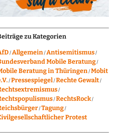
Beiträge zu Kategorien
AfD
Allgemein
Antisemitismus
Bundesverband Mobile Beratung
Mobile Beratung in Thüringen
Mobit
.V.
Pressespiegel
Rechte Gewalt
Rechtsextremismus
Rechtspopulismus
RechtsRock
Reichsbürger
Tagung
Zivilgesellschaftlicher Protest