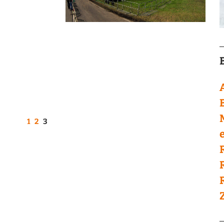
1
2
3
e