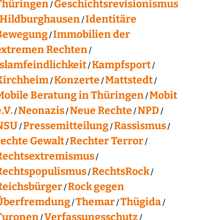
Thüringen
Geschichtsrevisionismus
Hildburghausen
Identitäre
Bewegung
Immobilien der
extremen Rechten
Islamfeindlichkeit
Kampfsport
Kirchheim
Konzerte
Mattstedt
Mobile Beratung in Thüringen
Mobit
.V.
Neonazis
Neue Rechte
NPD
NSU
Pressemitteilung
Rassismus
rechte Gewalt
Rechter Terror
Rechtsextremismus
Rechtspopulismus
RechtsRock
Reichsbürger
Rock gegen
Überfremdung
Themar
Thügida
Turonen
Verfassungsschutz