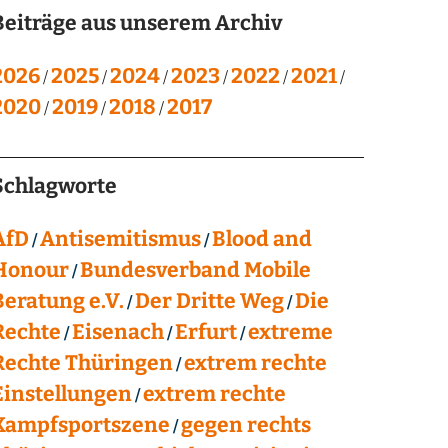
Beiträge aus unserem Archiv
2026
2025
2024
2023
2022
2021
2020
2019
2018
2017
Schlagworte
AfD
Antisemitismus
Blood and
Honour
Bundesverband Mobile
Beratung e.V.
Der Dritte Weg
Die
Rechte
Eisenach
Erfurt
extreme
Rechte Thüringen
extrem rechte
Einstellungen
extrem rechte
Kampfsportszene
gegen rechts