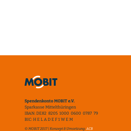
Spendenkonto MOBIT e.V.
Sparkasse Mittelthüringen
IBAN: DE82 8205 1000 0600 0787 79
BIC: H E L A D E F 1 W E M
© MOBIT 2017 | Konzept & Umsetzung:
ACB