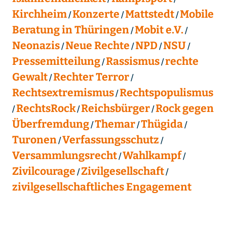
Kirchheim
Konzerte
Mattstedt
Mobile
Beratung in Thüringen
Mobit e.V.
Neonazis
Neue Rechte
NPD
NSU
Pressemitteilung
Rassismus
rechte
Gewalt
Rechter Terror
Rechtsextremismus
Rechtspopulismus
RechtsRock
Reichsbürger
Rock gegen
Überfremdung
Themar
Thügida
Turonen
Verfassungsschutz
Versammlungsrecht
Wahlkampf
Zivilcourage
Zivilgesellschaft
zivilgesellschaftliches Engagement