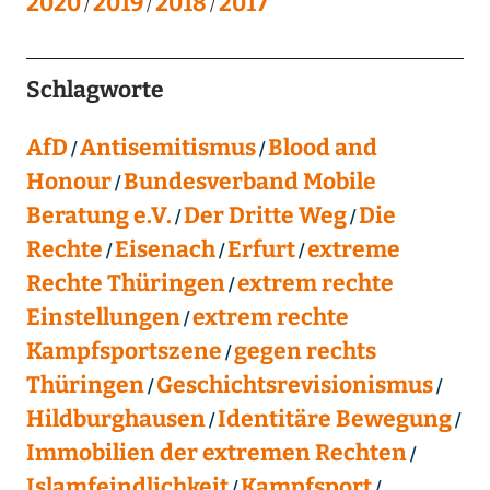
2020
2019
2018
2017
Schlagworte
AfD
Antisemitismus
Blood and
Honour
Bundesverband Mobile
Beratung e.V.
Der Dritte Weg
Die
Rechte
Eisenach
Erfurt
extreme
Rechte Thüringen
extrem rechte
Einstellungen
extrem rechte
Kampfsportszene
gegen rechts
Thüringen
Geschichtsrevisionismus
Hildburghausen
Identitäre Bewegung
Immobilien der extremen Rechten
Islamfeindlichkeit
Kampfsport