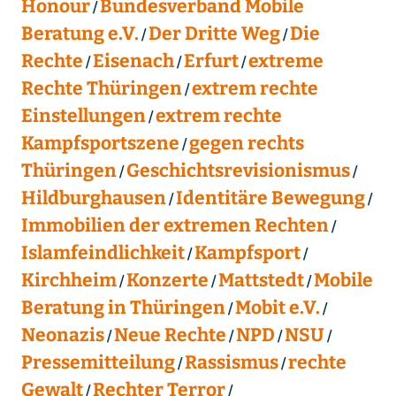
Honour
Bundesverband Mobile
Beratung e.V.
Der Dritte Weg
Die
Rechte
Eisenach
Erfurt
extreme
Rechte Thüringen
extrem rechte
Einstellungen
extrem rechte
Kampfsportszene
gegen rechts
Thüringen
Geschichtsrevisionismus
Hildburghausen
Identitäre Bewegung
Immobilien der extremen Rechten
Islamfeindlichkeit
Kampfsport
Kirchheim
Konzerte
Mattstedt
Mobile
Beratung in Thüringen
Mobit e.V.
Neonazis
Neue Rechte
NPD
NSU
Pressemitteilung
Rassismus
rechte
Gewalt
Rechter Terror