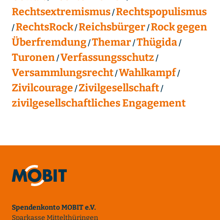
Rechtsextremismus
Rechtspopulismus
RechtsRock
Reichsbürger
Rock gegen
Überfremdung
Themar
Thügida
Turonen
Verfassungsschutz
Versammlungsrecht
Wahlkampf
Zivilcourage
Zivilgesellschaft
zivilgesellschaftliches Engagement
Spendenkonto MOBIT e.V.
Sparkasse Mittelthüringen