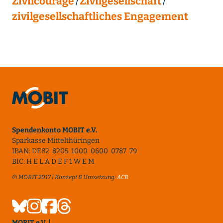
Zivilcourage
Zivilgesellschaft
zivilgesellschaftliches Engagement
Spendenkonto MOBIT e.V.
Sparkasse Mittelthüringen
IBAN: DE82 8205 1000 0600 0787 79
BIC: H E L A D E F 1 W E M
© MOBIT 2017 | Konzept & Umsetzung:
ACB
MOBIT e.V. |