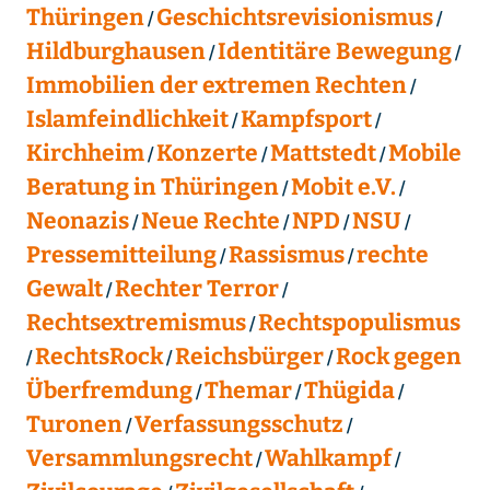
Thüringen
Geschichtsrevisionismus
Hildburghausen
Identitäre Bewegung
Immobilien der extremen Rechten
Islamfeindlichkeit
Kampfsport
Kirchheim
Konzerte
Mattstedt
Mobile
Beratung in Thüringen
Mobit e.V.
Neonazis
Neue Rechte
NPD
NSU
Pressemitteilung
Rassismus
rechte
Gewalt
Rechter Terror
Rechtsextremismus
Rechtspopulismus
RechtsRock
Reichsbürger
Rock gegen
Überfremdung
Themar
Thügida
Turonen
Verfassungsschutz
Versammlungsrecht
Wahlkampf