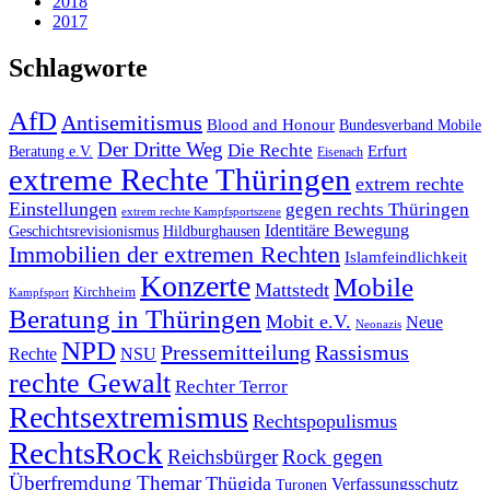
2018
2017
Schlagworte
AfD
Antisemitismus
Blood and Honour
Bundesverband Mobile
Der Dritte Weg
Die Rechte
Erfurt
Beratung e.V.
Eisenach
extreme Rechte Thüringen
extrem rechte
Einstellungen
gegen rechts Thüringen
extrem rechte Kampfsportszene
Identitäre Bewegung
Geschichtsrevisionismus
Hildburghausen
Immobilien der extremen Rechten
Islamfeindlichkeit
Konzerte
Mobile
Mattstedt
Kirchheim
Kampfsport
Beratung in Thüringen
Mobit e.V.
Neue
Neonazis
NPD
Pressemitteilung
Rassismus
Rechte
NSU
rechte Gewalt
Rechter Terror
Rechtsextremismus
Rechtspopulismus
RechtsRock
Reichsbürger
Rock gegen
Überfremdung
Themar
Thügida
Verfassungsschutz
Turonen