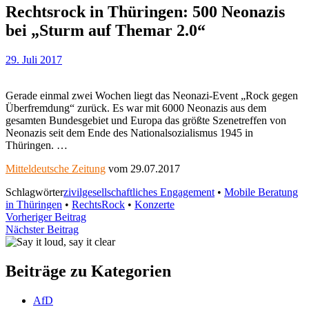
Rechtsrock in Thüringen: 500 Neonazis
bei „Sturm auf Themar 2.0“
29. Juli 2017
Gerade einmal zwei Wochen liegt das Neonazi-Event „Rock gegen
Überfremdung“ zurück. Es war mit 6000 Neonazis aus dem
gesamten Bundesgebiet und Europa das größte Szenetreffen von
Neonazis seit dem Ende des Nationalsozialismus 1945 in
Thüringen. …
Mitteldeutsche Zeitung
vom 29.07.2017
Schlagwörter
zivilgesellschaftliches Engagement
•
Mobile Beratung
in Thüringen
•
RechtsRock
•
Konzerte
Beitragsnavigation
Vorheriger
Vorheriger Beitrag
Nächster
Beitrag
Nächster Beitrag
Beitrag
Beiträge zu Kategorien
AfD