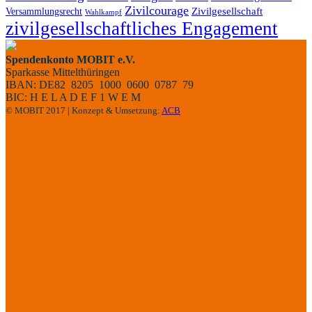
Zivilcourage
Zivilgesellschaft
Versammlungsrecht
Wahlkampf
zivilgesellschaftliches Engagement
Spendenkonto MOBIT e.V.
Sparkasse Mittelthüringen
IBAN: DE82 8205 1000 0600 0787 79
BIC: H E L A D E F 1 W E M
© MOBIT 2017 | Konzept & Umsetzung:
ACB