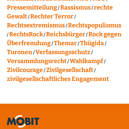
Pressemitteilung
Rassismus
rechte
Gewalt
Rechter Terror
Rechtsextremismus
Rechtspopulismus
RechtsRock
Reichsbürger
Rock gegen
Überfremdung
Themar
Thügida
Turonen
Verfassungsschutz
Versammlungsrecht
Wahlkampf
Zivilcourage
Zivilgesellschaft
zivilgesellschaftliches Engagement