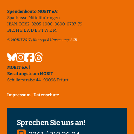
Spendenkonto MOBIT e.V.
Sparkasse Mittelthüringen
IBAN: DE82 8205 1000 0600 0787 79
BIC: H E L A D E F 1 W E M
© MOBIT 2017 | Konzept & Umsetzung:
ACB
MOBIT e.V. |
Beratungsteam MOBIT
Schillerstraße 44 · 99096 Erfurt
Impressum
|
Datenschutz
Sprechen Sie uns an!