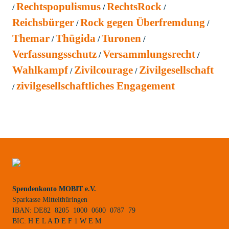
Rechtspopulismus
RechtsRock
Reichsbürger
Rock gegen Überfremdung
Themar
Thügida
Turonen
Verfassungsschutz
Versammlungsrecht
Wahlkampf
Zivilcourage
Zivilgesellschaft
zivilgesellschaftliches Engagement
Spendenkonto MOBIT e.V.
Sparkasse Mittelthüringen
IBAN: DE82 8205 1000 0600 0787 79
BIC: H E L A D E F 1 W E M