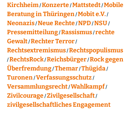
Kirchheim
Konzerte
Mattstedt
Mobile
Beratung in Thüringen
Mobit e.V.
Neonazis
Neue Rechte
NPD
NSU
Pressemitteilung
Rassismus
rechte
Gewalt
Rechter Terror
Rechtsextremismus
Rechtspopulismus
RechtsRock
Reichsbürger
Rock gegen
Überfremdung
Themar
Thügida
Turonen
Verfassungsschutz
Versammlungsrecht
Wahlkampf
Zivilcourage
Zivilgesellschaft
zivilgesellschaftliches Engagement