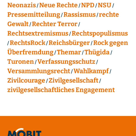
Neonazis
Neue Rechte
NPD
NSU
Pressemitteilung
Rassismus
rechte
Gewalt
Rechter Terror
Rechtsextremismus
Rechtspopulismus
RechtsRock
Reichsbürger
Rock gegen
Überfremdung
Themar
Thügida
Turonen
Verfassungsschutz
Versammlungsrecht
Wahlkampf
Zivilcourage
Zivilgesellschaft
zivilgesellschaftliches Engagement