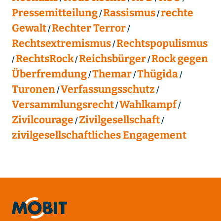
Pressemitteilung
Rassismus
rechte
Gewalt
Rechter Terror
Rechtsextremismus
Rechtspopulismus
RechtsRock
Reichsbürger
Rock gegen
Überfremdung
Themar
Thügida
Turonen
Verfassungsschutz
Versammlungsrecht
Wahlkampf
Zivilcourage
Zivilgesellschaft
zivilgesellschaftliches Engagement