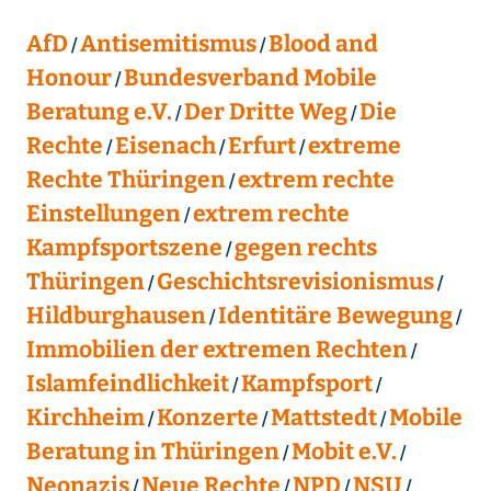
AfD
Antisemitismus
Blood and
Honour
Bundesverband Mobile
Beratung e.V.
Der Dritte Weg
Die
Rechte
Eisenach
Erfurt
extreme
Rechte Thüringen
extrem rechte
Einstellungen
extrem rechte
Kampfsportszene
gegen rechts
Thüringen
Geschichtsrevisionismus
Hildburghausen
Identitäre Bewegung
Immobilien der extremen Rechten
Islamfeindlichkeit
Kampfsport
Kirchheim
Konzerte
Mattstedt
Mobile
Beratung in Thüringen
Mobit e.V.
Neonazis
Neue Rechte
NPD
NSU