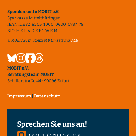
Spendenkonto MOBIT e.V.
Sparkasse Mittelthüringen
IBAN: DE82 8205 1000 0600 0787 79
BIC: H E L A D E F 1 W E M
© MOBIT 2017 | Konzept & Umsetzung:
ACB
MOBIT e.V. |
Beratungsteam MOBIT
Schillerstraße 44 · 99096 Erfurt
Impressum
|
Datenschutz
Sprechen Sie uns an!