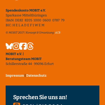
Spendenkonto MOBIT e.V.
Sparkasse Mittelthüringen
IBAN: DE82 8205 1000 0600 0787 79
BIC: H E L A D E F 1 W E M
© MOBIT 2017 | Konzept & Umsetzung:
ACB
MOBIT e.V. |
Beratungsteam MOBIT
Schillerstraße 44 · 99096 Erfurt
Impressum
|
Datenschutz
Sprechen Sie uns an!