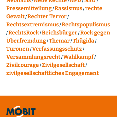
Neonazis
Neue Rechte
NPD
NSU
Pressemitteilung
Rassismus
rechte
Gewalt
Rechter Terror
Rechtsextremismus
Rechtspopulismus
RechtsRock
Reichsbürger
Rock gegen
Überfremdung
Themar
Thügida
Turonen
Verfassungsschutz
Versammlungsrecht
Wahlkampf
Zivilcourage
Zivilgesellschaft
zivilgesellschaftliches Engagement