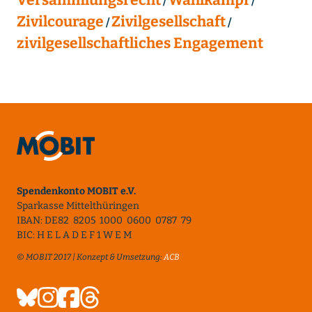
Zivilcourage
Zivilgesellschaft
zivilgesellschaftliches Engagement
Spendenkonto MOBIT e.V.
Sparkasse Mittelthüringen
IBAN: DE82 8205 1000 0600 0787 79
BIC: H E L A D E F 1 W E M
© MOBIT 2017 | Konzept & Umsetzung:
ACB