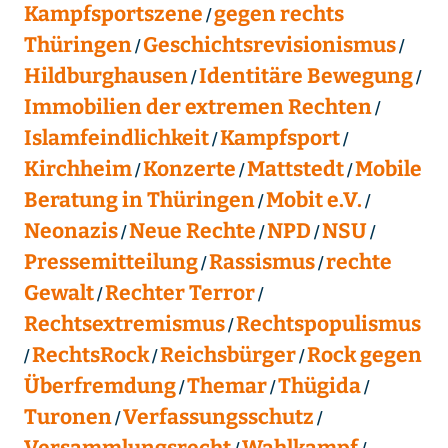
Kampfsportszene
gegen rechts
Thüringen
Geschichtsrevisionismus
Hildburghausen
Identitäre Bewegung
Immobilien der extremen Rechten
Islamfeindlichkeit
Kampfsport
Kirchheim
Konzerte
Mattstedt
Mobile
Beratung in Thüringen
Mobit e.V.
Neonazis
Neue Rechte
NPD
NSU
Pressemitteilung
Rassismus
rechte
Gewalt
Rechter Terror
Rechtsextremismus
Rechtspopulismus
RechtsRock
Reichsbürger
Rock gegen
Überfremdung
Themar
Thügida
Turonen
Verfassungsschutz
Versammlungsrecht
Wahlkampf