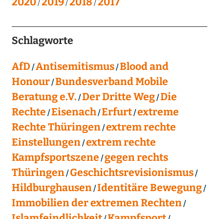
2020
2019
2018
2017
Schlagworte
AfD
Antisemitismus
Blood and
Honour
Bundesverband Mobile
Beratung e.V.
Der Dritte Weg
Die
Rechte
Eisenach
Erfurt
extreme
Rechte Thüringen
extrem rechte
Einstellungen
extrem rechte
Kampfsportszene
gegen rechts
Thüringen
Geschichtsrevisionismus
Hildburghausen
Identitäre Bewegung
Immobilien der extremen Rechten
Islamfeindlichkeit
Kampfsport