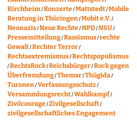
Kirchheim
Konzerte
Mattstedt
Mobile
Beratung in Thüringen
Mobit e.V.
Neonazis
Neue Rechte
NPD
NSU
Pressemitteilung
Rassismus
rechte
Gewalt
Rechter Terror
Rechtsextremismus
Rechtspopulismus
RechtsRock
Reichsbürger
Rock gegen
Überfremdung
Themar
Thügida
Turonen
Verfassungsschutz
Versammlungsrecht
Wahlkampf
Zivilcourage
Zivilgesellschaft
zivilgesellschaftliches Engagement