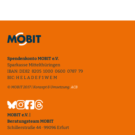
Spendenkonto MOBIT e.V.
Sparkasse Mittelthüringen
IBAN: DE82 8205 1000 0600 0787 79
BIC: H E L A D E F 1 W E M
© MOBIT 2017 | Konzept & Umsetzung:
ACB
MOBIT e.V. |
Beratungsteam MOBIT
Schillerstraße 44 · 99096 Erfurt