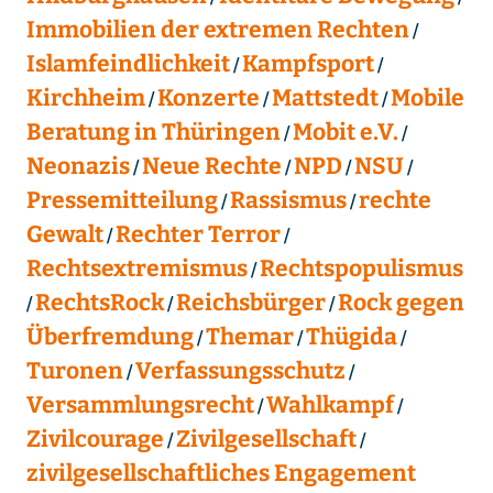
Immobilien der extremen Rechten
Islamfeindlichkeit
Kampfsport
Kirchheim
Konzerte
Mattstedt
Mobile
Beratung in Thüringen
Mobit e.V.
Neonazis
Neue Rechte
NPD
NSU
Pressemitteilung
Rassismus
rechte
Gewalt
Rechter Terror
Rechtsextremismus
Rechtspopulismus
RechtsRock
Reichsbürger
Rock gegen
Überfremdung
Themar
Thügida
Turonen
Verfassungsschutz
Versammlungsrecht
Wahlkampf
Zivilcourage
Zivilgesellschaft
zivilgesellschaftliches Engagement