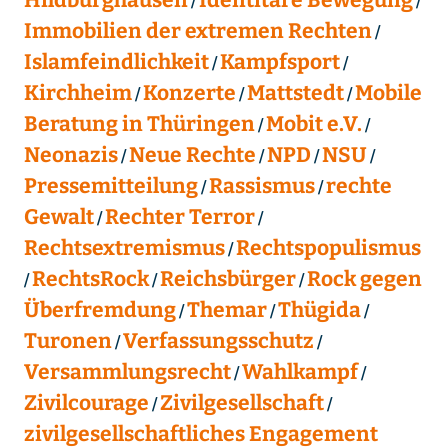
Hildburghausen
Identitäre Bewegung
Immobilien der extremen Rechten
Islamfeindlichkeit
Kampfsport
Kirchheim
Konzerte
Mattstedt
Mobile
Beratung in Thüringen
Mobit e.V.
Neonazis
Neue Rechte
NPD
NSU
Pressemitteilung
Rassismus
rechte
Gewalt
Rechter Terror
Rechtsextremismus
Rechtspopulismus
RechtsRock
Reichsbürger
Rock gegen
Überfremdung
Themar
Thügida
Turonen
Verfassungsschutz
Versammlungsrecht
Wahlkampf
Zivilcourage
Zivilgesellschaft
zivilgesellschaftliches Engagement