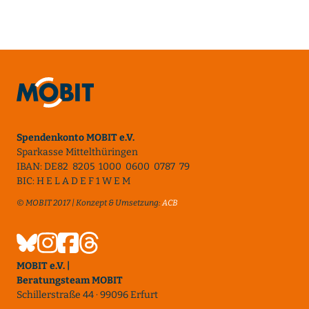
Spendenkonto MOBIT e.V.
Sparkasse Mittelthüringen
IBAN: DE82 8205 1000 0600 0787 79
BIC: H E L A D E F 1 W E M
© MOBIT 2017 | Konzept & Umsetzung:
ACB
MOBIT e.V. |
Beratungsteam MOBIT
Schillerstraße 44 · 99096 Erfurt