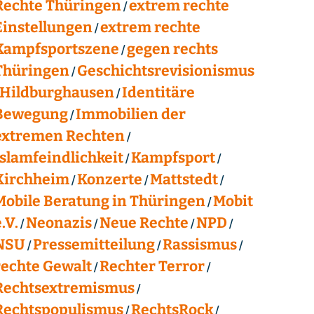
Rechte Thüringen
extrem rechte
Einstellungen
extrem rechte
Kampfsportszene
gegen rechts
Thüringen
Geschichtsrevisionismus
Hildburghausen
Identitäre
Bewegung
Immobilien der
extremen Rechten
Islamfeindlichkeit
Kampfsport
Kirchheim
Konzerte
Mattstedt
Mobile Beratung in Thüringen
Mobit
.V.
Neonazis
Neue Rechte
NPD
NSU
Pressemitteilung
Rassismus
rechte Gewalt
Rechter Terror
Rechtsextremismus
Rechtspopulismus
RechtsRock