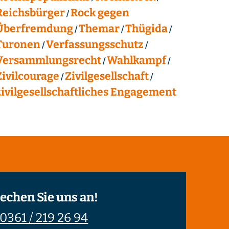
Reichsbürger
Rock gegen
Überfremdung
Themar
Thügida
Turonen
Verfassungsschutz
Versammlungsrecht
Wahlkampf
Zivilcourage
Zivilgesellschaft
zivilgesellschaftliches Engagement
echen Sie uns an!
0361 / 219 26 94