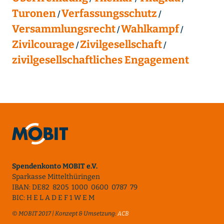
Turonen
Verfassungsschutz
Versammlungsrecht
Wahlkampf
Zivilcourage
Zivilgesellschaft
zivilgesellschaftliches Engagement
Spendenkonto MOBIT e.V.
Sparkasse Mittelthüringen
IBAN: DE82 8205 1000 0600 0787 79
BIC: H E L A D E F 1 W E M
© MOBIT 2017 | Konzept & Umsetzung:
ACB