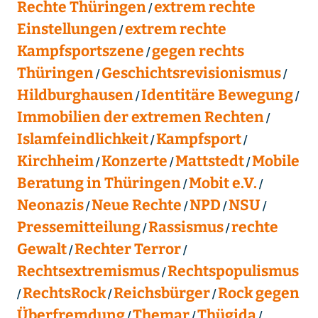
Rechte Thüringen
extrem rechte
Einstellungen
extrem rechte
Kampfsportszene
gegen rechts
Thüringen
Geschichtsrevisionismus
Hildburghausen
Identitäre Bewegung
Immobilien der extremen Rechten
Islamfeindlichkeit
Kampfsport
Kirchheim
Konzerte
Mattstedt
Mobile
Beratung in Thüringen
Mobit e.V.
Neonazis
Neue Rechte
NPD
NSU
Pressemitteilung
Rassismus
rechte
Gewalt
Rechter Terror
Rechtsextremismus
Rechtspopulismus
RechtsRock
Reichsbürger
Rock gegen
Überfremdung
Themar
Thügida