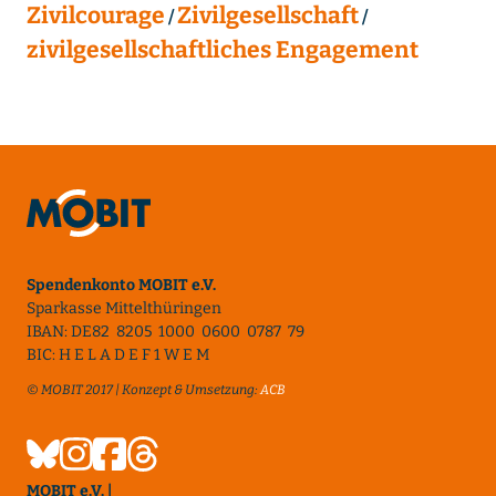
Zivilcourage
Zivilgesellschaft
zivilgesellschaftliches Engagement
Spendenkonto MOBIT e.V.
Sparkasse Mittelthüringen
IBAN: DE82 8205 1000 0600 0787 79
BIC: H E L A D E F 1 W E M
© MOBIT 2017 | Konzept & Umsetzung:
ACB
MOBIT e.V. |