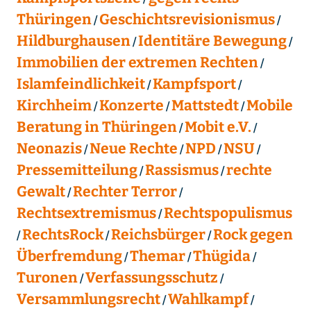
Thüringen
Geschichtsrevisionismus
Hildburghausen
Identitäre Bewegung
Immobilien der extremen Rechten
Islamfeindlichkeit
Kampfsport
Kirchheim
Konzerte
Mattstedt
Mobile
Beratung in Thüringen
Mobit e.V.
Neonazis
Neue Rechte
NPD
NSU
Pressemitteilung
Rassismus
rechte
Gewalt
Rechter Terror
Rechtsextremismus
Rechtspopulismus
RechtsRock
Reichsbürger
Rock gegen
Überfremdung
Themar
Thügida
Turonen
Verfassungsschutz
Versammlungsrecht
Wahlkampf