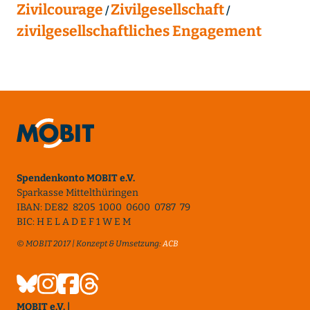
Zivilcourage
Zivilgesellschaft
zivilgesellschaftliches Engagement
Spendenkonto MOBIT e.V.
Sparkasse Mittelthüringen
IBAN: DE82 8205 1000 0600 0787 79
BIC: H E L A D E F 1 W E M
© MOBIT 2017 | Konzept & Umsetzung:
ACB
MOBIT e.V. |