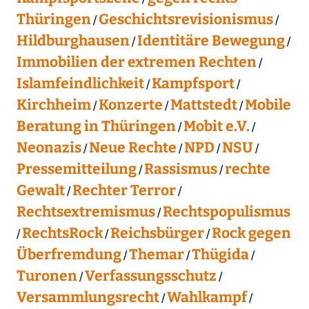
Thüringen
Geschichtsrevisionismus
Hildburghausen
Identitäre Bewegung
Immobilien der extremen Rechten
Islamfeindlichkeit
Kampfsport
Kirchheim
Konzerte
Mattstedt
Mobile
Beratung in Thüringen
Mobit e.V.
Neonazis
Neue Rechte
NPD
NSU
Pressemitteilung
Rassismus
rechte
Gewalt
Rechter Terror
Rechtsextremismus
Rechtspopulismus
RechtsRock
Reichsbürger
Rock gegen
Überfremdung
Themar
Thügida
Turonen
Verfassungsschutz
Versammlungsrecht
Wahlkampf