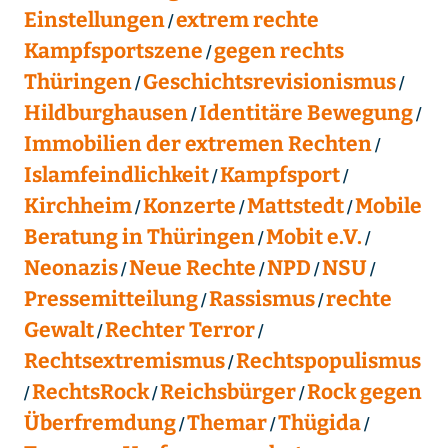
Einstellungen
extrem rechte
Kampfsportszene
gegen rechts
Thüringen
Geschichtsrevisionismus
Hildburghausen
Identitäre Bewegung
Immobilien der extremen Rechten
Islamfeindlichkeit
Kampfsport
Kirchheim
Konzerte
Mattstedt
Mobile
Beratung in Thüringen
Mobit e.V.
Neonazis
Neue Rechte
NPD
NSU
Pressemitteilung
Rassismus
rechte
Gewalt
Rechter Terror
Rechtsextremismus
Rechtspopulismus
RechtsRock
Reichsbürger
Rock gegen
Überfremdung
Themar
Thügida