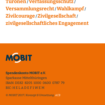
Turonen
Verfassungsschutz
Versammlungsrecht
Wahlkampf
Zivilcourage
Zivilgesellschaft
zivilgesellschaftliches Engagement
Spendenkonto MOBIT e.V.
Sparkasse Mittelthüringen
IBAN: DE82 8205 1000 0600 0787 79
BIC: H E L A D E F 1 W E M
© MOBIT 2017 | Konzept & Umsetzung:
ACB