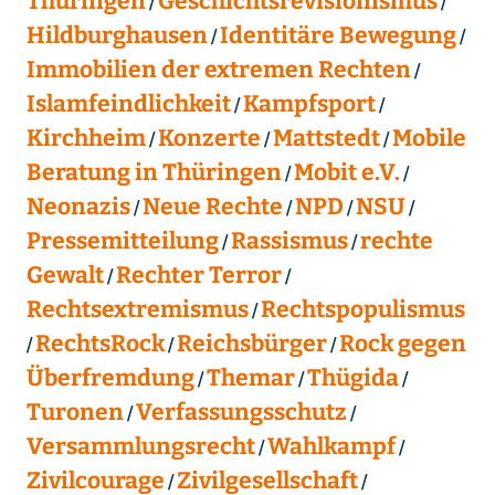
Thüringen
Geschichtsrevisionismus
Hildburghausen
Identitäre Bewegung
Immobilien der extremen Rechten
Islamfeindlichkeit
Kampfsport
Kirchheim
Konzerte
Mattstedt
Mobile
Beratung in Thüringen
Mobit e.V.
Neonazis
Neue Rechte
NPD
NSU
Pressemitteilung
Rassismus
rechte
Gewalt
Rechter Terror
Rechtsextremismus
Rechtspopulismus
RechtsRock
Reichsbürger
Rock gegen
Überfremdung
Themar
Thügida
Turonen
Verfassungsschutz
Versammlungsrecht
Wahlkampf
Zivilcourage
Zivilgesellschaft