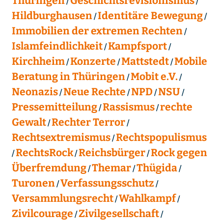
Thüringen
Geschichtsrevisionismus
Hildburghausen
Identitäre Bewegung
Immobilien der extremen Rechten
Islamfeindlichkeit
Kampfsport
Kirchheim
Konzerte
Mattstedt
Mobile
Beratung in Thüringen
Mobit e.V.
Neonazis
Neue Rechte
NPD
NSU
Pressemitteilung
Rassismus
rechte
Gewalt
Rechter Terror
Rechtsextremismus
Rechtspopulismus
RechtsRock
Reichsbürger
Rock gegen
Überfremdung
Themar
Thügida
Turonen
Verfassungsschutz
Versammlungsrecht
Wahlkampf
Zivilcourage
Zivilgesellschaft