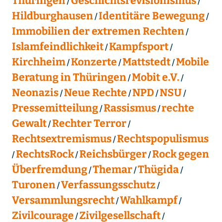
Thüringen
Geschichtsrevisionismus
Hildburghausen
Identitäre Bewegung
Immobilien der extremen Rechten
Islamfeindlichkeit
Kampfsport
Kirchheim
Konzerte
Mattstedt
Mobile
Beratung in Thüringen
Mobit e.V.
Neonazis
Neue Rechte
NPD
NSU
Pressemitteilung
Rassismus
rechte
Gewalt
Rechter Terror
Rechtsextremismus
Rechtspopulismus
RechtsRock
Reichsbürger
Rock gegen
Überfremdung
Themar
Thügida
Turonen
Verfassungsschutz
Versammlungsrecht
Wahlkampf
Zivilcourage
Zivilgesellschaft