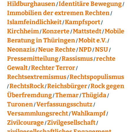
Hildburghausen
Identitäre Bewegung
Immobilien der extremen Rechten
Islamfeindlichkeit
Kampfsport
Kirchheim
Konzerte
Mattstedt
Mobile
Beratung in Thüringen
Mobit e.V.
Neonazis
Neue Rechte
NPD
NSU
Pressemitteilung
Rassismus
rechte
Gewalt
Rechter Terror
Rechtsextremismus
Rechtspopulismus
RechtsRock
Reichsbürger
Rock gegen
Überfremdung
Themar
Thügida
Turonen
Verfassungsschutz
Versammlungsrecht
Wahlkampf
Zivilcourage
Zivilgesellschaft
zivilgesellschaftliches Engagement