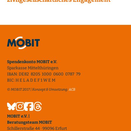
Spendenkonto MOBIT e.V.
Sparkasse Mittelthüringen
IBAN: DE82 8205 1000 0600 0787 79
BIC: H E L A D E F 1 W E M
© MOBIT 2017 | Konzept & Umsetzung:
ACB
MOBIT e.V. |
Beratungsteam MOBIT
Schillerstraße 44 · 99096 Erfurt