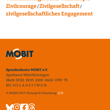
Zivilcourage
Zivilgesellschaft
zivilgesellschaftliches Engagement
Spendenkonto MOBIT e.V.
Sparkasse Mittelthüringen
IBAN: DE82 8205 1000 0600 0787 79
BIC: H E L A D E F 1 W E M
© MOBIT 2017 | Konzept & Umsetzung:
ACB