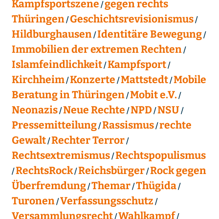
Kampfsportszene
gegen rechts
Thüringen
Geschichtsrevisionismus
Hildburghausen
Identitäre Bewegung
Immobilien der extremen Rechten
Islamfeindlichkeit
Kampfsport
Kirchheim
Konzerte
Mattstedt
Mobile
Beratung in Thüringen
Mobit e.V.
Neonazis
Neue Rechte
NPD
NSU
Pressemitteilung
Rassismus
rechte
Gewalt
Rechter Terror
Rechtsextremismus
Rechtspopulismus
RechtsRock
Reichsbürger
Rock gegen
Überfremdung
Themar
Thügida
Turonen
Verfassungsschutz
Versammlungsrecht
Wahlkampf