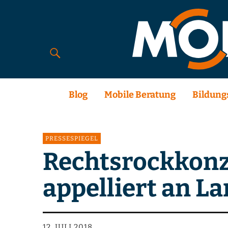
Blog
Mobile Beratung
Bildung
PRESSESPIEGEL
Rechtsrockkonz
appelliert an La
12. JULI 2018