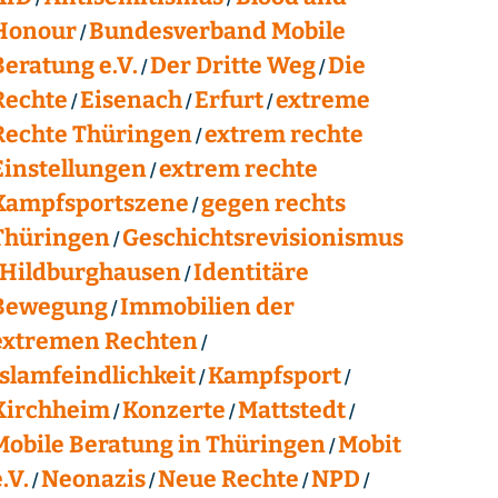
Honour
Bundesverband Mobile
Beratung e.V.
Der Dritte Weg
Die
Rechte
Eisenach
Erfurt
extreme
Rechte Thüringen
extrem rechte
Einstellungen
extrem rechte
Kampfsportszene
gegen rechts
Thüringen
Geschichtsrevisionismus
Hildburghausen
Identitäre
Bewegung
Immobilien der
extremen Rechten
Islamfeindlichkeit
Kampfsport
Kirchheim
Konzerte
Mattstedt
Mobile Beratung in Thüringen
Mobit
.V.
Neonazis
Neue Rechte
NPD