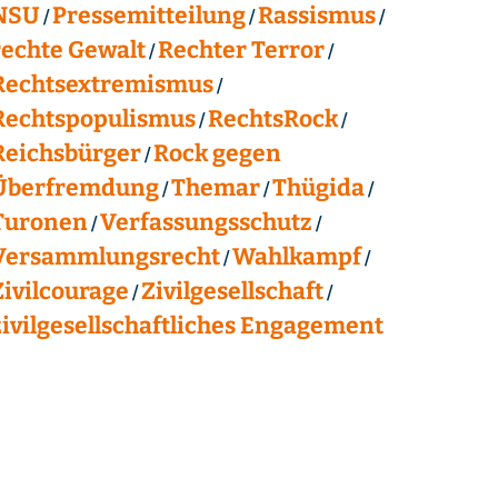
NSU
Pressemitteilung
Rassismus
rechte Gewalt
Rechter Terror
Rechtsextremismus
Rechtspopulismus
RechtsRock
Reichsbürger
Rock gegen
Überfremdung
Themar
Thügida
Turonen
Verfassungsschutz
Versammlungsrecht
Wahlkampf
Zivilcourage
Zivilgesellschaft
zivilgesellschaftliches Engagement