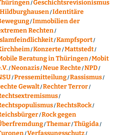
Thüringen
Geschichtsrevisionismus
Hildburghausen
Identitäre
Bewegung
Immobilien der
extremen Rechten
Islamfeindlichkeit
Kampfsport
Kirchheim
Konzerte
Mattstedt
Mobile Beratung in Thüringen
Mobit
.V.
Neonazis
Neue Rechte
NPD
NSU
Pressemitteilung
Rassismus
rechte Gewalt
Rechter Terror
Rechtsextremismus
Rechtspopulismus
RechtsRock
Reichsbürger
Rock gegen
Überfremdung
Themar
Thügida
Turonen
Verfassungsschutz