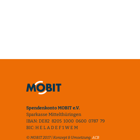
Spendenkonto MOBIT e.V.
Sparkasse Mittelthüringen
IBAN: DE82 8205 1000 0600 0787 79
BIC: H E L A D E F 1 W E M
© MOBIT 2017 | Konzept & Umsetzung:
ACB