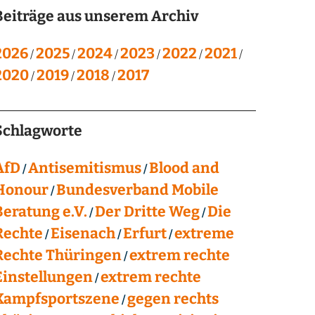
Beiträge aus unserem Archiv
2026
2025
2024
2023
2022
2021
2020
2019
2018
2017
Schlagworte
AfD
Antisemitismus
Blood and
Honour
Bundesverband Mobile
Beratung e.V.
Der Dritte Weg
Die
Rechte
Eisenach
Erfurt
extreme
Rechte Thüringen
extrem rechte
Einstellungen
extrem rechte
Kampfsportszene
gegen rechts