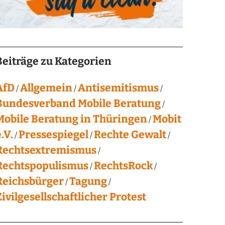
Beiträge zu Kategorien
AfD
Allgemein
Antisemitismus
Bundesverband Mobile Beratung
Mobile Beratung in Thüringen
Mobit
.V.
Pressespiegel
Rechte Gewalt
Rechtsextremismus
Rechtspopulismus
RechtsRock
Reichsbürger
Tagung
Zivilgesellschaftlicher Protest