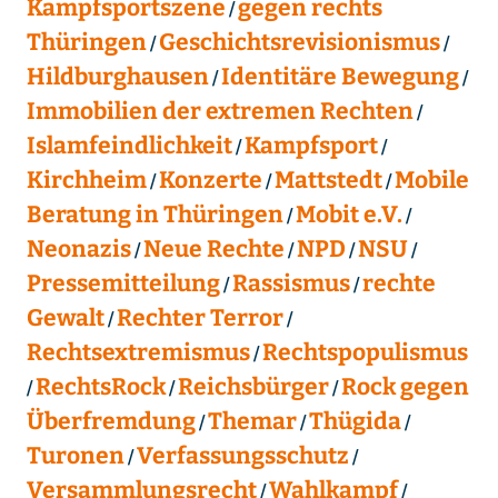
Kampfsportszene
gegen rechts
Thüringen
Geschichtsrevisionismus
Hildburghausen
Identitäre Bewegung
Immobilien der extremen Rechten
Islamfeindlichkeit
Kampfsport
Kirchheim
Konzerte
Mattstedt
Mobile
Beratung in Thüringen
Mobit e.V.
Neonazis
Neue Rechte
NPD
NSU
Pressemitteilung
Rassismus
rechte
Gewalt
Rechter Terror
Rechtsextremismus
Rechtspopulismus
RechtsRock
Reichsbürger
Rock gegen
Überfremdung
Themar
Thügida
Turonen
Verfassungsschutz
Versammlungsrecht
Wahlkampf