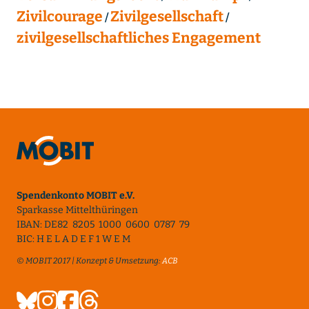
Zivilcourage
Zivilgesellschaft
zivilgesellschaftliches Engagement
Spendenkonto MOBIT e.V.
Sparkasse Mittelthüringen
IBAN: DE82 8205 1000 0600 0787 79
BIC: H E L A D E F 1 W E M
© MOBIT 2017 | Konzept & Umsetzung:
ACB