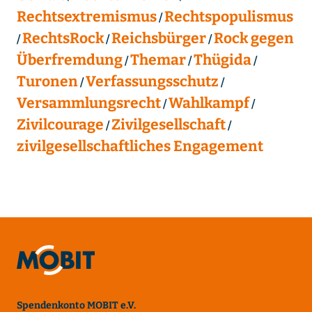
Rechtsextremismus
Rechtspopulismus
RechtsRock
Reichsbürger
Rock gegen
Überfremdung
Themar
Thügida
Turonen
Verfassungsschutz
Versammlungsrecht
Wahlkampf
Zivilcourage
Zivilgesellschaft
zivilgesellschaftliches Engagement
Spendenkonto MOBIT e.V.