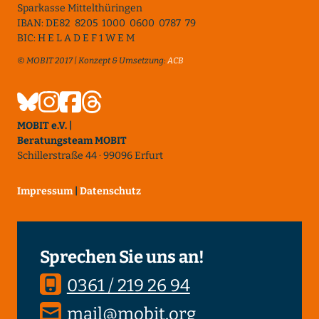
Sparkasse Mittelthüringen
IBAN: DE82 8205 1000 0600 0787 79
BIC: H E L A D E F 1 W E M
© MOBIT 2017 | Konzept & Umsetzung:
ACB
MOBIT e.V. |
Beratungsteam MOBIT
Schillerstraße 44 · 99096 Erfurt
Impressum
|
Datenschutz
Sprechen Sie uns an!
0361 / 219 26 94
mail@mobit.org