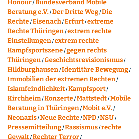
Honour
Bundesverband Mobile
Beratung e.V.
Der Dritte Weg
Die
Rechte
Eisenach
Erfurt
extreme
Rechte Thüringen
extrem rechte
Einstellungen
extrem rechte
Kampfsportszene
gegen rechts
Thüringen
Geschichtsrevisionismus
Hildburghausen
Identitäre Bewegung
Immobilien der extremen Rechten
Islamfeindlichkeit
Kampfsport
Kirchheim
Konzerte
Mattstedt
Mobile
Beratung in Thüringen
Mobit e.V.
Neonazis
Neue Rechte
NPD
NSU
Pressemitteilung
Rassismus
rechte
Gewalt
Rechter Terror