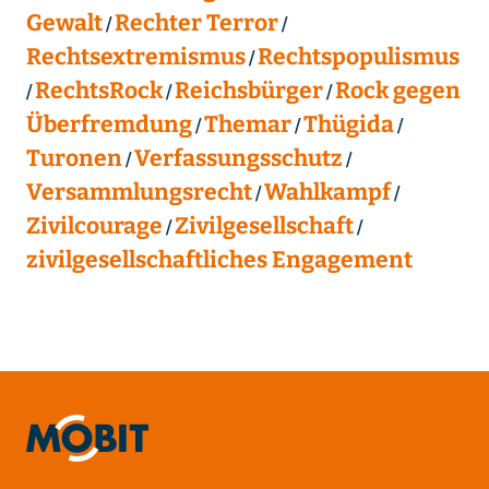
Gewalt
Rechter Terror
Rechtsextremismus
Rechtspopulismus
RechtsRock
Reichsbürger
Rock gegen
Überfremdung
Themar
Thügida
Turonen
Verfassungsschutz
Versammlungsrecht
Wahlkampf
Zivilcourage
Zivilgesellschaft
zivilgesellschaftliches Engagement