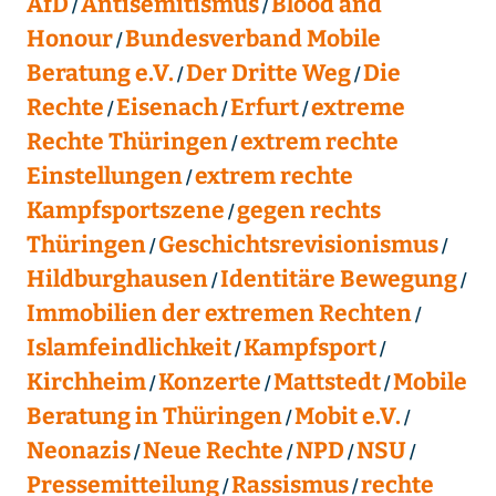
AfD
Antisemitismus
Blood and
Honour
Bundesverband Mobile
Beratung e.V.
Der Dritte Weg
Die
Rechte
Eisenach
Erfurt
extreme
Rechte Thüringen
extrem rechte
Einstellungen
extrem rechte
Kampfsportszene
gegen rechts
Thüringen
Geschichtsrevisionismus
Hildburghausen
Identitäre Bewegung
Immobilien der extremen Rechten
Islamfeindlichkeit
Kampfsport
Kirchheim
Konzerte
Mattstedt
Mobile
Beratung in Thüringen
Mobit e.V.
Neonazis
Neue Rechte
NPD
NSU
Pressemitteilung
Rassismus
rechte