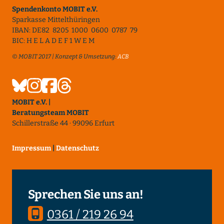
Spendenkonto MOBIT e.V.
Sparkasse Mittelthüringen
IBAN: DE82 8205 1000 0600 0787 79
BIC: H E L A D E F 1 W E M
© MOBIT 2017 | Konzept & Umsetzung:
ACB
MOBIT e.V. |
Beratungsteam MOBIT
Schillerstraße 44 · 99096 Erfurt
Impressum
|
Datenschutz
Sprechen Sie uns an!
0361 / 219 26 94