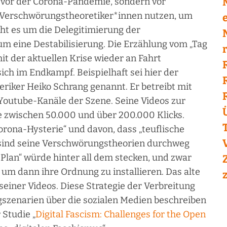
t vor der Corona-Pandemie, sondern vor
er Verschwörungstheoretiker*innen nutzen, um
e
ht es um die Delegitimierung der
m eine Destabilisierung. Die Erzählung vom „Tag
 der aktuellen Krise wieder an Fahrt
h im Endkampf. Beispielhaft sei hier der
riker Heiko Schrang genannt. Er betreibt mit
Youtube-Kanäle der Szene. Seine Videos zur
 zwischen 50.000 und über 200.000 Klicks.
orona-Hysterie“ und davon, dass „teuflische
i sind seine Verschwörungstheorien durchweg
r Plan“ würde hinter all dem stecken, und zwar
], um dann ihre Ordnung zu installieren. Das alte
seiner Videos. Diese Strategie der Verbreitung
zenarien über die sozialen Medien beschreiben
 Studie „
Digital Fascism: Challenges for the Open