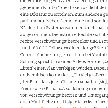
die Verbreitung von Angst. Allerdings nich
„geheimen Kräften“, die diese aus Sicht d
eine Diktatur zu errichten. Zum anderen ge
parlamentarischen Demokratie und somit u
X“, also dem Systemzusammenbruch, hat mit
aufgenommen. Die extreme Rechte wähnt sic
rechte Verschwörungstheoretiker und Esote
rund 160.000 Followern einen der größten 
Corona-Ausbreitung erreichten bei Youtube
Schrang spricht in seinen Videos von der „C
Eliten“ einen Plan verfolgen würden. Dabe
antisemitisch konnotiert. „Ein viel größere
„der Plan, dass jetzt Chaos zu schaffen [sic
Freimaurer-Prinzip…“, so Schrang in einem 
von Verschwörungstheorien und Untergangs
auch Maik Fieltz und Holger Marcks in ihrer