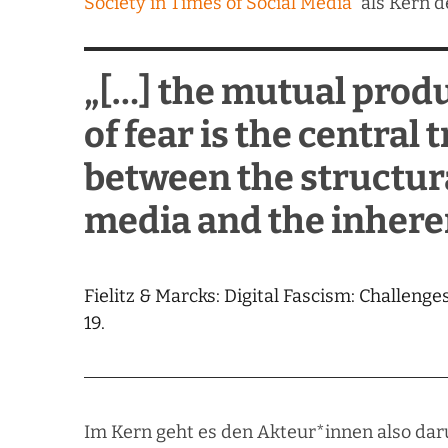
Society in Times of Social Media“
als Kern d
„[…] the mutual prod
of fear is the central
between the structura
media and the inheren
Fielitz & Marcks: Digital Fascism: Challenge
19.
Im Kern geht es den Akteur*innen also daru