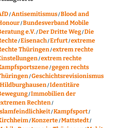
AfD
Antisemitismus
Blood and
Honour
Bundesverband Mobile
Beratung e.V.
Der Dritte Weg
Die
Rechte
Eisenach
Erfurt
extreme
Rechte Thüringen
extrem rechte
Einstellungen
extrem rechte
Kampfsportszene
gegen rechts
Thüringen
Geschichtsrevisionismus
Hildburghausen
Identitäre
Bewegung
Immobilien der
extremen Rechten
Islamfeindlichkeit
Kampfsport
Kirchheim
Konzerte
Mattstedt