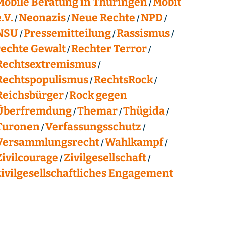
Mobile Beratung in Thüringen
Mobit
.V.
Neonazis
Neue Rechte
NPD
NSU
Pressemitteilung
Rassismus
rechte Gewalt
Rechter Terror
Rechtsextremismus
Rechtspopulismus
RechtsRock
Reichsbürger
Rock gegen
Überfremdung
Themar
Thügida
Turonen
Verfassungsschutz
Versammlungsrecht
Wahlkampf
Zivilcourage
Zivilgesellschaft
zivilgesellschaftliches Engagement