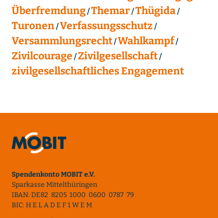
Überfremdung
Themar
Thügida
Turonen
Verfassungsschutz
Versammlungsrecht
Wahlkampf
Zivilcourage
Zivilgesellschaft
zivilgesellschaftliches Engagement
Spendenkonto MOBIT e.V.
Sparkasse Mittelthüringen
IBAN: DE82 8205 1000 0600 0787 79
BIC: H E L A D E F 1 W E M