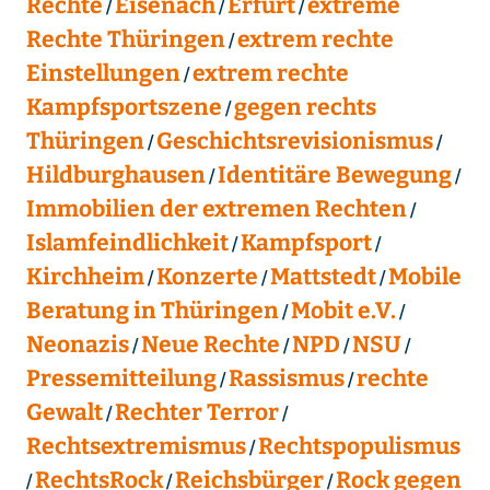
Rechte
Eisenach
Erfurt
extreme
Rechte Thüringen
extrem rechte
Einstellungen
extrem rechte
Kampfsportszene
gegen rechts
Thüringen
Geschichtsrevisionismus
Hildburghausen
Identitäre Bewegung
Immobilien der extremen Rechten
Islamfeindlichkeit
Kampfsport
Kirchheim
Konzerte
Mattstedt
Mobile
Beratung in Thüringen
Mobit e.V.
Neonazis
Neue Rechte
NPD
NSU
Pressemitteilung
Rassismus
rechte
Gewalt
Rechter Terror
Rechtsextremismus
Rechtspopulismus
RechtsRock
Reichsbürger
Rock gegen