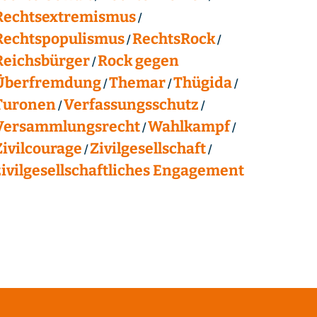
Rechtsextremismus
Rechtspopulismus
RechtsRock
Reichsbürger
Rock gegen
Überfremdung
Themar
Thügida
Turonen
Verfassungsschutz
Versammlungsrecht
Wahlkampf
Zivilcourage
Zivilgesellschaft
zivilgesellschaftliches Engagement