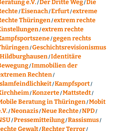
Beratung e.V.
Der Dritte Weg
Die
Rechte
Eisenach
Erfurt
extreme
Rechte Thüringen
extrem rechte
Einstellungen
extrem rechte
Kampfsportszene
gegen rechts
Thüringen
Geschichtsrevisionismus
Hildburghausen
Identitäre
Bewegung
Immobilien der
extremen Rechten
Islamfeindlichkeit
Kampfsport
Kirchheim
Konzerte
Mattstedt
Mobile Beratung in Thüringen
Mobit
.V.
Neonazis
Neue Rechte
NPD
NSU
Pressemitteilung
Rassismus
rechte Gewalt
Rechter Terror