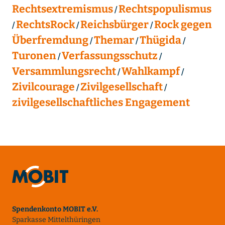
Rechtsextremismus
Rechtspopulismus
RechtsRock
Reichsbürger
Rock gegen
Überfremdung
Themar
Thügida
Turonen
Verfassungsschutz
Versammlungsrecht
Wahlkampf
Zivilcourage
Zivilgesellschaft
zivilgesellschaftliches Engagement
Spendenkonto MOBIT e.V.
Sparkasse Mittelthüringen