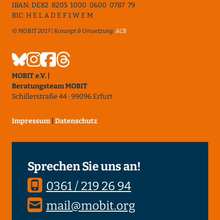
IBAN: DE82 8205 1000 0600 0787 79
BIC: H E L A D E F 1 W E M
© MOBIT 2017 | Konzept & Umsetzung:
ACB
MOBIT e.V. |
Beratungsteam MOBIT
Schillerstraße 44 · 99096 Erfurt
Impressum
|
Datenschutz
Sprechen Sie uns an!
0361 / 219 26 94
mail@mobit.org