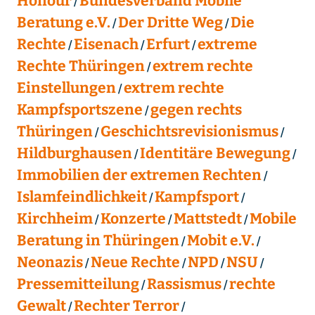
Honour
Bundesverband Mobile
Beratung e.V.
Der Dritte Weg
Die
Rechte
Eisenach
Erfurt
extreme
Rechte Thüringen
extrem rechte
Einstellungen
extrem rechte
Kampfsportszene
gegen rechts
Thüringen
Geschichtsrevisionismus
Hildburghausen
Identitäre Bewegung
Immobilien der extremen Rechten
Islamfeindlichkeit
Kampfsport
Kirchheim
Konzerte
Mattstedt
Mobile
Beratung in Thüringen
Mobit e.V.
Neonazis
Neue Rechte
NPD
NSU
Pressemitteilung
Rassismus
rechte
Gewalt
Rechter Terror