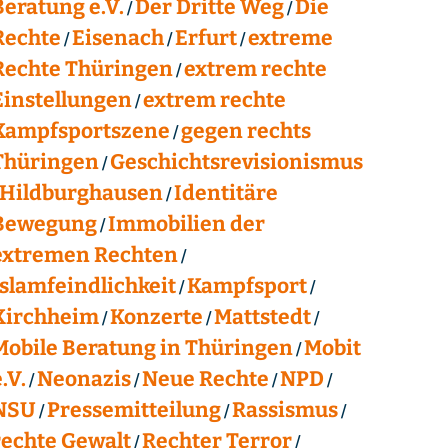
Beratung e.V.
Der Dritte Weg
Die
Rechte
Eisenach
Erfurt
extreme
Rechte Thüringen
extrem rechte
Einstellungen
extrem rechte
Kampfsportszene
gegen rechts
Thüringen
Geschichtsrevisionismus
Hildburghausen
Identitäre
Bewegung
Immobilien der
extremen Rechten
Islamfeindlichkeit
Kampfsport
Kirchheim
Konzerte
Mattstedt
Mobile Beratung in Thüringen
Mobit
.V.
Neonazis
Neue Rechte
NPD
NSU
Pressemitteilung
Rassismus
rechte Gewalt
Rechter Terror