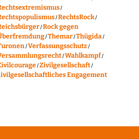
Rechtsextremismus
Rechtspopulismus
RechtsRock
Reichsbürger
Rock gegen
Überfremdung
Themar
Thügida
Turonen
Verfassungsschutz
Versammlungsrecht
Wahlkampf
Zivilcourage
Zivilgesellschaft
zivilgesellschaftliches Engagement