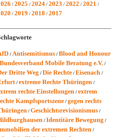
2026
2025
2024
2023
2022
2021
2020
2019
2018
2017
Schlagworte
AfD
Antisemitismus
Blood and Honour
Bundesverband Mobile Beratung e.V.
Der Dritte Weg
Die Rechte
Eisenach
Erfurt
extreme Rechte Thüringen
extrem rechte Einstellungen
extrem
rechte Kampfsportszene
gegen rechts
Thüringen
Geschichtsrevisionismus
Hildburghausen
Identitäre Bewegung
Immobilien der extremen Rechten