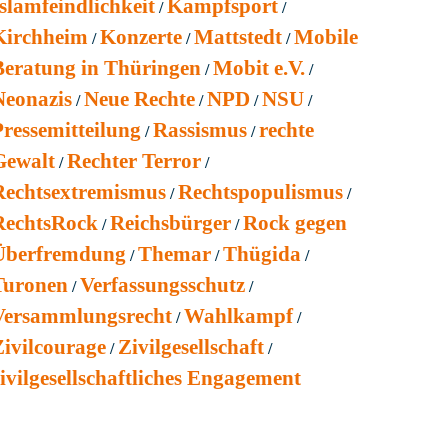
slamfeindlichkeit
Kampfsport
Kirchheim
Konzerte
Mattstedt
Mobile
Beratung in Thüringen
Mobit e.V.
Neonazis
Neue Rechte
NPD
NSU
Pressemitteilung
Rassismus
rechte
Gewalt
Rechter Terror
Rechtsextremismus
Rechtspopulismus
RechtsRock
Reichsbürger
Rock gegen
Überfremdung
Themar
Thügida
Turonen
Verfassungsschutz
Versammlungsrecht
Wahlkampf
Zivilcourage
Zivilgesellschaft
ivilgesellschaftliches Engagement