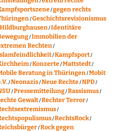
Einstellungen
extrem rechte
Kampfsportszene
gegen rechts
Thüringen
Geschichtsrevisionismus
Hildburghausen
Identitäre
Bewegung
Immobilien der
extremen Rechten
Islamfeindlichkeit
Kampfsport
Kirchheim
Konzerte
Mattstedt
Mobile Beratung in Thüringen
Mobit
.V.
Neonazis
Neue Rechte
NPD
NSU
Pressemitteilung
Rassismus
rechte Gewalt
Rechter Terror
Rechtsextremismus
Rechtspopulismus
RechtsRock
Reichsbürger
Rock gegen