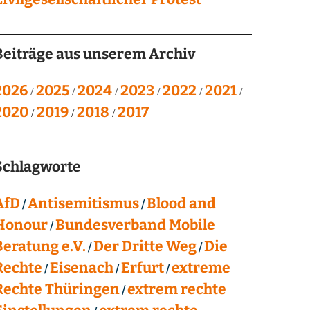
Beiträge aus unserem Archiv
2026
2025
2024
2023
2022
2021
2020
2019
2018
2017
Schlagworte
AfD
Antisemitismus
Blood and
Honour
Bundesverband Mobile
Beratung e.V.
Der Dritte Weg
Die
Rechte
Eisenach
Erfurt
extreme
Rechte Thüringen
extrem rechte