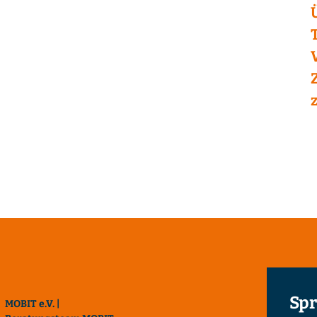
Spr
MOBIT e.V. |