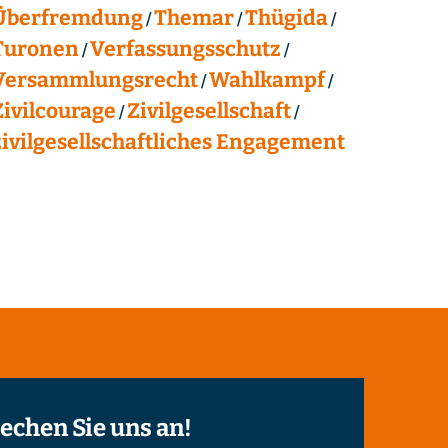
Überfremdung
Themar
Thügida
Turonen
Verfassungsschutz
Versammlungsrecht
Wahlkampf
Zivilcourage
Zivilgesellschaft
zivilgesellschaftliches Engagement
echen Sie uns an!