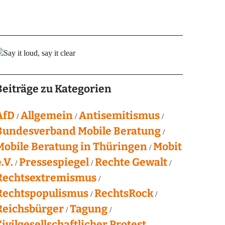
Beiträge zu Kategorien
AfD
Allgemein
Antisemitismus
Bundesverband Mobile Beratung
Mobile Beratung in Thüringen
Mobit
.V.
Pressespiegel
Rechte Gewalt
Rechtsextremismus
Rechtspopulismus
RechtsRock
Reichsbürger
Tagung
Zivilgesellschaftlicher Protest