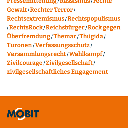
Pressemitteilung
Rassismus
rechte
Gewalt
Rechter Terror
Rechtsextremismus
Rechtspopulismus
RechtsRock
Reichsbürger
Rock gegen
Überfremdung
Themar
Thügida
Turonen
Verfassungsschutz
Versammlungsrecht
Wahlkampf
Zivilcourage
Zivilgesellschaft
zivilgesellschaftliches Engagement