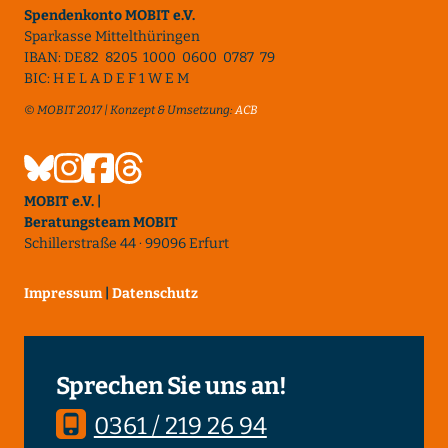
Spendenkonto MOBIT e.V.
Sparkasse Mittelthüringen
IBAN: DE82 8205 1000 0600 0787 79
BIC: H E L A D E F 1 W E M
© MOBIT 2017 | Konzept & Umsetzung:
ACB
MOBIT e.V. |
Beratungsteam MOBIT
Schillerstraße 44 · 99096 Erfurt
Impressum
|
Datenschutz
Sprechen Sie uns an!
0361 / 219 26 94