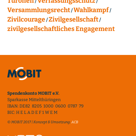
Turonen
Verfassungsschutz
Versammlungsrecht
Wahlkampf
Zivilcourage
Zivilgesellschaft
zivilgesellschaftliches Engagement
Spendenkonto MOBIT e.V.
Sparkasse Mittelthüringen
IBAN: DE82 8205 1000 0600 0787 79
BIC: H E L A D E F 1 W E M
© MOBIT 2017 | Konzept & Umsetzung:
ACB