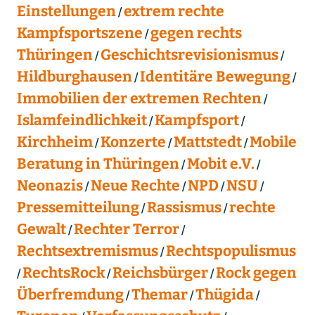
Einstellungen
extrem rechte
Kampfsportszene
gegen rechts
Thüringen
Geschichtsrevisionismus
Hildburghausen
Identitäre Bewegung
Immobilien der extremen Rechten
Islamfeindlichkeit
Kampfsport
Kirchheim
Konzerte
Mattstedt
Mobile
Beratung in Thüringen
Mobit e.V.
Neonazis
Neue Rechte
NPD
NSU
Pressemitteilung
Rassismus
rechte
Gewalt
Rechter Terror
Rechtsextremismus
Rechtspopulismus
RechtsRock
Reichsbürger
Rock gegen
Überfremdung
Themar
Thügida